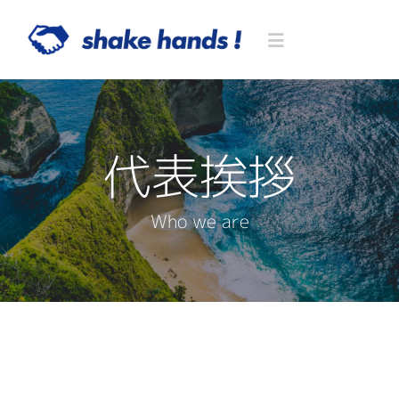
Skip
to
Toggle
content
Navigation
Home
代表挨拶
Blog
Who we are
Service
民泊関連サービス
About US
民泊代行
不動産関連サービス
代表挨拶
Contact