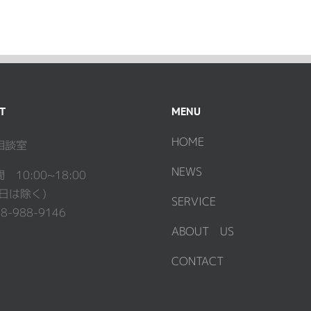
T
MENU
HOME
相談室
NEWS
10:00~18:00
日は除く)
SERVICE
98-988-9146
ABOUT US
CONTACT