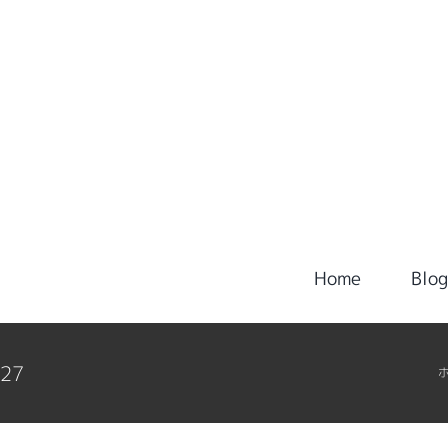
Home
Blo
327