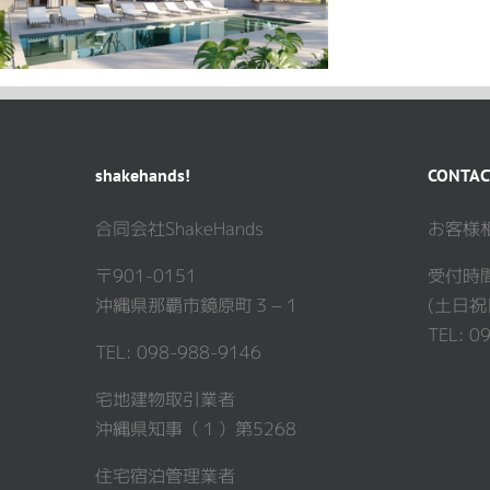
shakehands!
CONTAC
合同会社ShakeHands
お客様
〒901-0151
受付時間 
沖縄県那覇市鏡原町３−１
(土日祝
TEL: 0
TEL: 098-988-9146
宅地建物取引業者
沖縄県知事（１）第5268
住宅宿泊管理業者