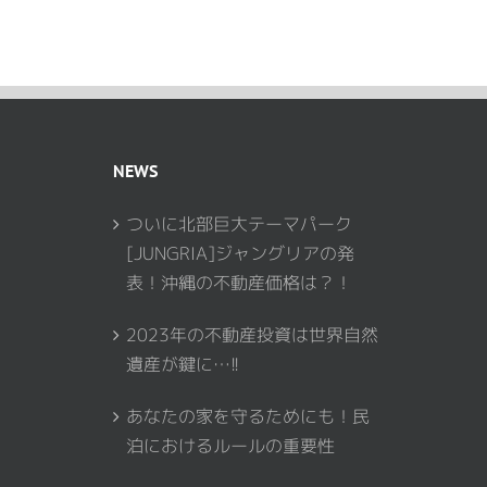
NEWS
ついに北部巨大テーマパーク
[JUNGRIA]ジャングリアの発
表！沖縄の不動産価格は？！
2023年の不動産投資は世界自然
遺産が鍵に…!!
あなたの家を守るためにも！民
泊におけるルールの重要性