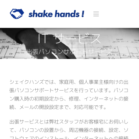
Skip
to
Toggle
content
Navigation
IT サービス
Home
出張パソコンサポートサービス
Blog
Service
シェイクハンズでは、家庭用、個人事業主様向けの出
張パソコンサポートサービスを行っています。パソコ
ン購入時の初期設定から、修理、インターネットの接
民泊関連サービス
About US
続、メールの開設設定まで、対応可能です。
民泊代行
不動産関連サービス
代表挨拶
Contact
出張サービスとは弊社スタッフがお客様宅にお伺いし
て、パソコンの設置から、周辺機器の接続、設定、ソ
フトウェアのインストール、インターネットへの接続