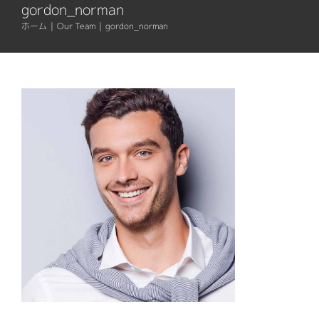
Home
gordon_norman
ホーム
|
Our Team
|
gordon_norman
Blog
Service
民泊関連サービス
About US
民泊代行
不動産関連サービス
代表挨拶
Contact
デザイン・システム開発
会社概要
ITサポートサービス