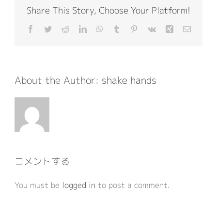
Share This Story, Choose Your Platform!
Facebook
Twitter
Reddit
LinkedIn
WhatsApp
Tumblr
Pinterest
Vk
Xing
電
子
メ
ー
ル
About the Author:
shake hands
コメントする
You must be
logged in
to post a comment.