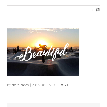
Service
前
民泊関連サービス
About US
民泊代行
不動産関連サービス
代表挨拶
Contact
デザイン・システム開発
会社概要
ITサポートサービス
By
shake hands
|
2016- 01-19
|
0 コメント