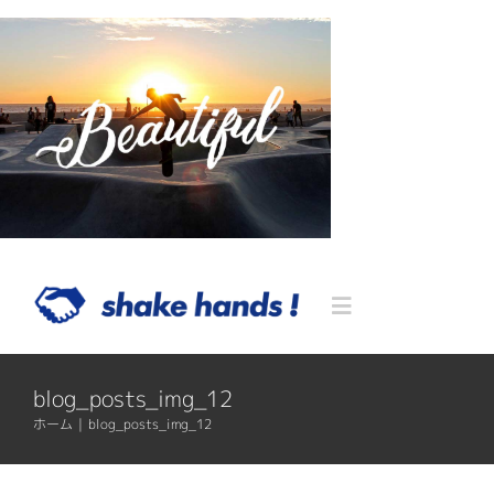
Skip
to
content
Toggle
Navigation
Home
blog_posts_img_12
ホーム
|
blog_posts_img_12
Blog