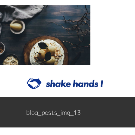
Skip
to
content
blog_posts_img_13