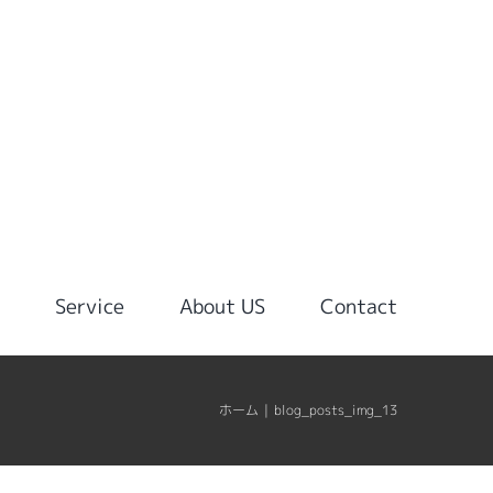
g
Service
About US
Contact
ホーム
|
blog_posts_img_13