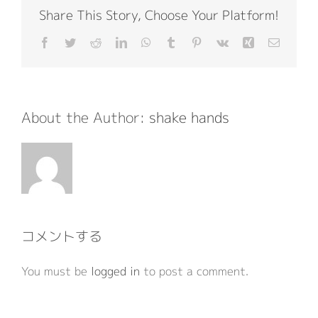
Share This Story, Choose Your Platform!
Facebook
Twitter
Reddit
LinkedIn
WhatsApp
Tumblr
Pinterest
Vk
Xing
電
子
メ
ー
ル
About the Author:
shake hands
コメントする
You must be
logged in
to post a comment.