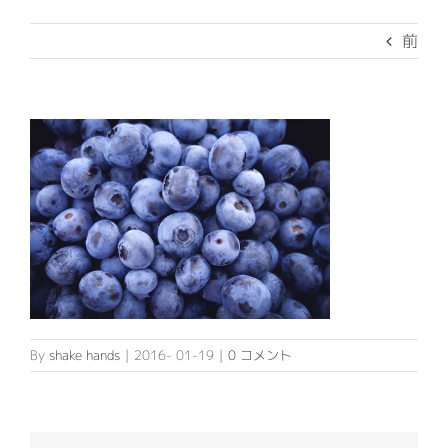
Service
前
民泊関連サービス
About US
民泊代行
不動産関連サービス
代表挨拶
Contact
デザイン・システム開発
会社概要
ITサポートサービス
By
shake hands
|
2016- 01-19
|
0 コメント