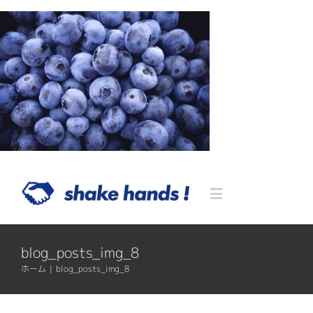
Skip
to
content
Toggle
Navigation
Home
blog_posts_img_8
ホーム
|
blog_posts_img_8
Blog