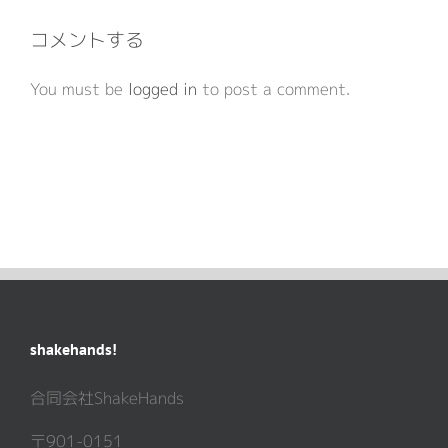
コメントする
You must be
logged in
to post a comment.
shakehands!
合同会社ShakeHands
〒901-0151