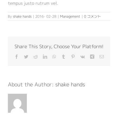
tempus justo rutrum vel.
By
shake hands
|
2016- 02-28
|
Management
|
0 コメント
Share This Story, Choose Your Platform!
Facebook
Twitter
Reddit
LinkedIn
WhatsApp
Tumblr
Pinterest
Vk
Xing
電
子
メ
ー
ル
About the Author:
shake hands