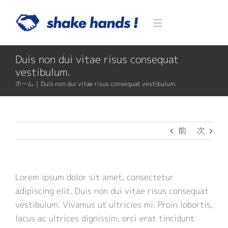
Skip
to
Toggle
content
Navigation
Duis non dui vitae risus consequat
Home
vestibulum.
ホーム
|
Duis non dui vitae risus consequat vestibulum.
Blog
Service
前
次
民泊関連サービス
About US
Lorem ipsum dolor sit amet, consectetur
adipiscing elit. Duis non dui vitae risus consequat
民泊代行
不動産関連サービス
代表挨拶
Contact
vestibulum. Vivamus ut ultricies mi. Proin lobortis,
lacus ac ultrices dignissim, orci erat tincidunt