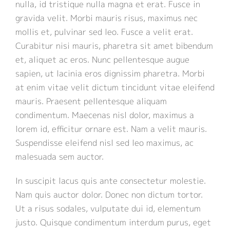
デザイン・システム開発
会社概要
nulla, id tristique nulla magna et erat. Fusce in
gravida velit. Morbi mauris risus, maximus nec
mollis et, pulvinar sed leo. Fusce a velit erat.
ITサポートサービス
Curabitur nisi mauris, pharetra sit amet bibendum
et, aliquet ac eros. Nunc pellentesque augue
sapien, ut lacinia eros dignissim pharetra. Morbi
at enim vitae velit dictum tincidunt vitae eleifend
mauris. Praesent pellentesque aliquam
condimentum. Maecenas nisl dolor, maximus a
lorem id, efficitur ornare est. Nam a velit mauris.
Suspendisse eleifend nisl sed leo maximus, ac
malesuada sem auctor.
In suscipit lacus quis ante consectetur molestie.
Nam quis auctor dolor. Donec non dictum tortor.
Ut a risus sodales, vulputate dui id, elementum
justo. Quisque condimentum interdum purus, eget