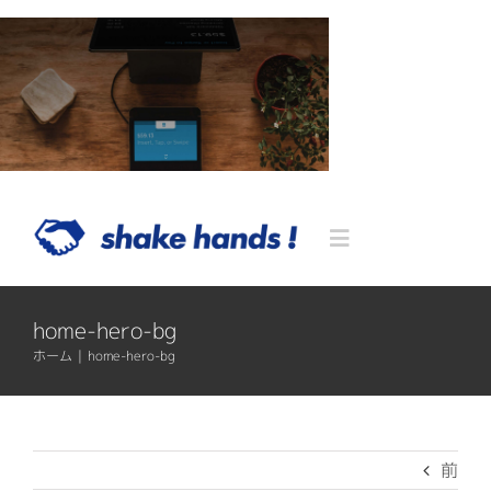
Skip
to
content
Toggle
Navigation
Home
home-hero-bg
ホーム
|
home-hero-bg
Blog
Service
前