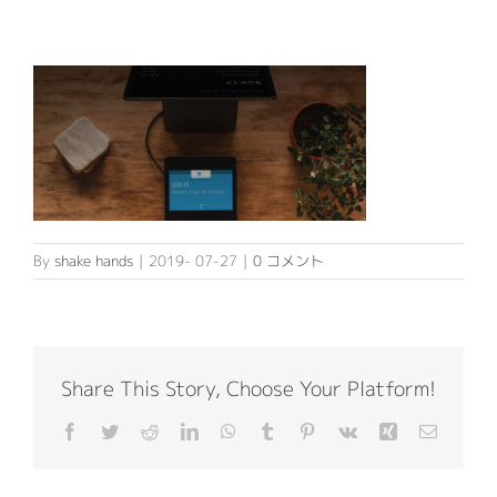
民泊関連サービス
About US
民泊代行
不動産関連サービス
代表挨拶
Contact
デザイン・システム開発
会社概要
By
shake hands
|
2019- 07-27
|
0 コメント
ITサポートサービス
Share This Story, Choose Your Platform!
Facebook
Twitter
Reddit
LinkedIn
WhatsApp
Tumblr
Pinterest
Vk
Xing
電
子
メ
ー